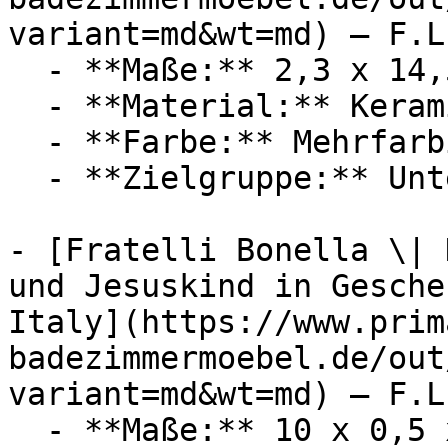
variant=md&wt=md) — F.L
  - **Maße:** 2,3 x 14,5 x 14,5 cm

  - **Material:** Keramik

  - **Farbe:** Mehrfarbig

  - **Zielgruppe:** Unternehmen

- [Fratelli Bonella \| 
und Jesuskind in Gesche
Italy](https://www.prim
badezimmermoebel.de/out
variant=md&wt=md) — F.L
  - **Maße:** 10 x 0,5 x 10 cm
