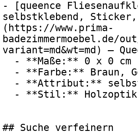
- [queence Fliesenaufkl
selbstklebend, Sticker,
(https://www.prima-
badezimmermoebel.de/out
variant=md&wt=md) — Quee
  - **Maße:** 0 x 0 cm

  - **Farbe:** Braun, Gelb

  - **Attribut:** selbstklebend

  - **Stil:** Holzoptik

## Suche verfeinern
