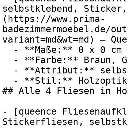
selbstklebend, Sticker,
(https://www.prima-
badezimmermoebel.de/out
variant=md&wt=md) — Quee
  - **Maße:** 0 x 0 cm

  - **Farbe:** Braun, Gelb

  - **Attribut:** selbstklebend

  - **Stil:** Holzoptik

## Alle 4 Fliesen in Ho
- [queence Fliesenaufkl
Stickerfliesen, selbstk