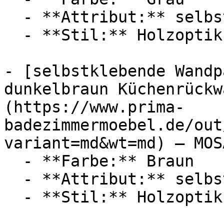
  - **Attribut:** selbstklebend

  - **Stil:** Holzoptik

- [selbst­kle­bende Wand
dunkelbraun Küchenrückw
(https://www.prima-
badezimmermoebel.de/out
variant=md&wt=md) — MOSA
  - **Farbe:** Braun

  - **Attribut:** selbstklebend

  - **Stil:** Holzoptik
