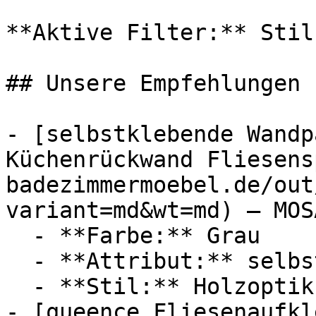
**Aktive Filter:** Stil
## Unsere Empfehlungen

- [selbst­kle­bende Wand
Küchenrückwand Fliesens
badezimmermoebel.de/out
variant=md&wt=md) — MOSA
  - **Farbe:** Grau

  - **Attribut:** selbstklebend

  - **Stil:** Holzoptik

- [queence Fliesenaufkl