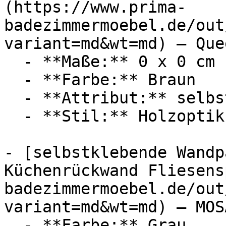
(https://www.prima-
badezimmermoebel.de/out
variant=md&wt=md) — Quee
  - **Maße:** 0 x 0 cm

  - **Farbe:** Braun

  - **Attribut:** selbstklebend

  - **Stil:** Holzoptik

- [selbst­kle­bende Wand
Küchenrückwand Fliesens
badezimmermoebel.de/out
variant=md&wt=md) — MOSA
  - **Farbe:** Grau
