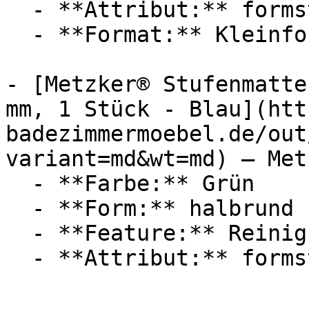
  - **Attribut:** formstabil

  - **Format:** Kleinformat

- [Metzker® Stufenmatte
mm, 1 Stück - Blau](htt
badezimmermoebel.de/out
variant=md&wt=md) — Metz
  - **Farbe:** Grün

  - **Form:** halbrund

  - **Feature:** Reinigungsprogramm

  - **Attribut:** formstabil
