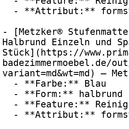
  - **Feature:** Reinigungsprogramm

  - **Attribut:** formstabil

- [Metzker® Stufenmatte
Halbrund Einzeln und Sp
Stück](https://www.prim
badezimmermoebel.de/out
variant=md&wt=md) — Metz
  - **Farbe:** Blau

  - **Form:** halbrund

  - **Feature:** Reinigungsprogramm

  - **Attribut:** formstabil
