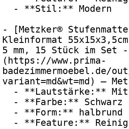
  - **Stil:** Modern

- [Metzker® Stufenmatte
Kleinformat 55x15x3,5cm
5 mm, 15 Stück im Set -
(https://www.prima-
badezimmermoebel.de/out
variant=md&wt=md) — Metz
  - **Lautstärke:** Mit 20 dB Lautstärke

  - **Farbe:** Schwarz

  - **Form:** halbrund

  - **Feature:** Reinigungsprogramm
