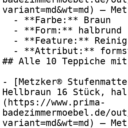
variant=md&wt=md) — Metz
  - **Farbe:** Braun

  - **Form:** halbrund

  - **Feature:** Reinigungsprogramm

  - **Attribut:** formstabil

## Alle 10 Teppiche mit
- [Metzker® Stufenmatte
Hellbraun 16 Stück, hal
(https://www.prima-
badezimmermoebel.de/out
variant=md&wt=md) — Metz