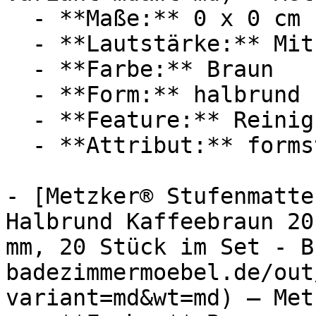
  - **Maße:** 0 x 0 cm

  - **Lautstärke:** Mit 20 dB Lautstärke

  - **Farbe:** Braun

  - **Form:** halbrund

  - **Feature:** Reinigungsprogramm

  - **Attribut:** formstabil

- [Metzker® Stufenmatte
Halbrund Kaffeebraun 20
mm, 20 Stück im Set - B
badezimmermoebel.de/out
variant=md&wt=md) — Metz