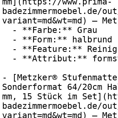
mm](https://www.prima-
badezimmermoebel.de/out
variant=md&wt=md) — Metz
  - **Farbe:** Grau

  - **Form:** halbrund

  - **Feature:** Reinigungsprogramm

  - **Attribut:** formstabil

- [Metzker® Stufenmatte
Sonderformat 64/20cm Ha
mm, 15 Stück im Set](ht
badezimmermoebel.de/out
variant=md&wt=md) — Metz