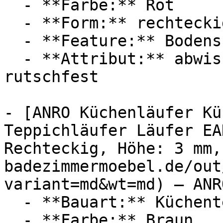
  - **Farbe:** Rot

  - **Form:** rechteckig

  - **Feature:** Bodenschutz

  - **Attribut:** abwischbar, vierlagig, robust, 
rutschfest

- [ANRO Küchenläufer Kü
Teppichläufer Läufer EA
Rechteckig, Höhe: 3 mm,
badezimmermoebel.de/out
variant=md&wt=md) — ANRO
  - **Bauart:** Küchenteppich

  - **Farbe:** Braun
