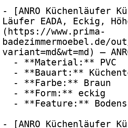
- [ANRO Küchenläufer Kü
Läufer EADA, Eckig, Höh
(https://www.prima-
badezimmermoebel.de/out
variant=md&wt=md) — ANRO
  - **Material:** PVC

  - **Bauart:** Küchenteppich

  - **Farbe:** Braun

  - **Form:** eckig

  - **Feature:** Bodenschutz

- [ANRO Küchenläufer Kü