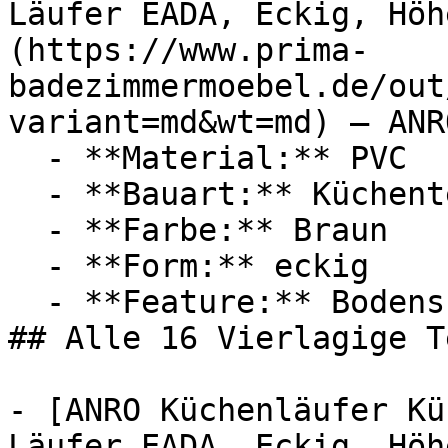
Läufer EADA, Eckig, Höh
(https://www.prima-
badezimmermoebel.de/out
variant=md&wt=md) — ANRO
  - **Material:** PVC

  - **Bauart:** Küchenteppich

  - **Farbe:** Braun

  - **Form:** eckig

  - **Feature:** Bodenschutz

## Alle 16 Vierlagige T
- [ANRO Küchenläufer Kü
Läufer EADA, Eckig, Höh