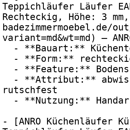
Teppichläufer Läufer EA
Rechteckig, Höhe: 3 mm,
badezimmermoebel.de/out
variant=md&wt=md) — ANRO
  - **Bauart:** Küchenteppich

  - **Form:** rechteckig

  - **Feature:** Bodenschutz

  - **Attribut:** abwischbar, vierlagig, robust, 
rutschfest

  - **Nutzung:** Handarbeiten

- [ANRO Küchenläufer Kü