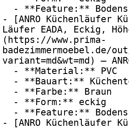
  - **Feature:** Bodenschutz

- [ANRO Küchenläufer Kü
Läufer EADA, Eckig, Höh
(https://www.prima-
badezimmermoebel.de/out
variant=md&wt=md) — ANRO
  - **Material:** PVC

  - **Bauart:** Küchenteppich

  - **Farbe:** Braun

  - **Form:** eckig

  - **Feature:** Bodenschutz

- [ANRO Küchenläufer Kü