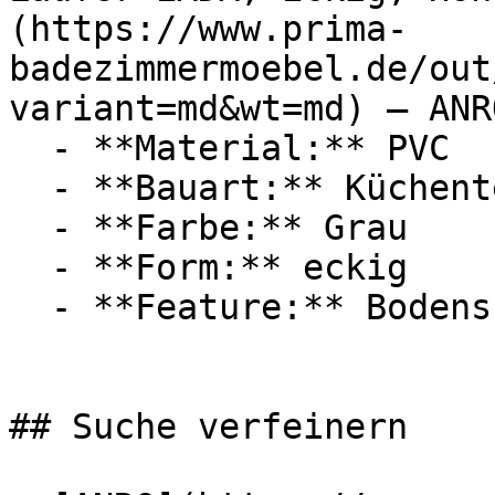
(https://www.prima-
badezimmermoebel.de/out
variant=md&wt=md) — ANRO
  - **Material:** PVC

  - **Bauart:** Küchenteppich

  - **Farbe:** Grau

  - **Form:** eckig

  - **Feature:** Bodenschutz

## Suche verfeinern
