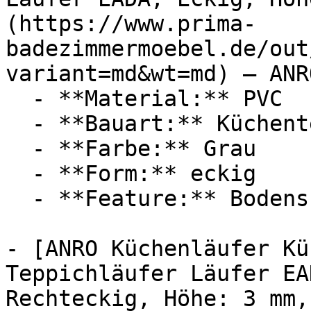
(https://www.prima-
badezimmermoebel.de/out
variant=md&wt=md) — ANRO
  - **Material:** PVC

  - **Bauart:** Küchenteppich

  - **Farbe:** Grau

  - **Form:** eckig

  - **Feature:** Bodenschutz

- [ANRO Küchenläufer Kü
Teppichläufer Läufer EA
Rechteckig, Höhe: 3 mm,