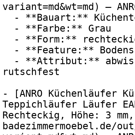
variant=md&wt=md) — ANRO
  - **Bauart:** Küchenteppich

  - **Farbe:** Grau

  - **Form:** rechteckig

  - **Feature:** Bodenschutz

  - **Attribut:** abwischbar, vierlagig, robust, 
rutschfest

- [ANRO Küchenläufer Kü
Teppichläufer Läufer EA
Rechteckig, Höhe: 3 mm,
badezimmermoebel.de/out