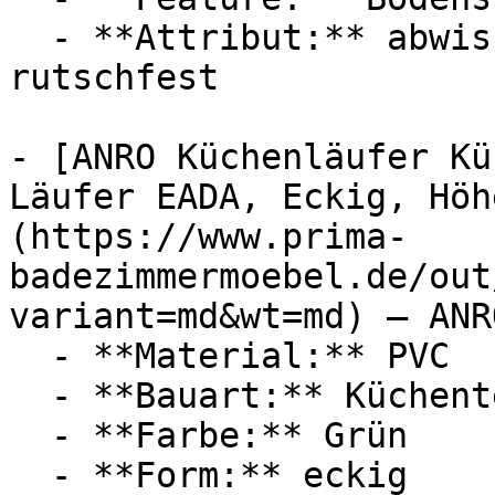
  - **Attribut:** abwischbar, vierlagig, robust, 
rutschfest

- [ANRO Küchenläufer Kü
Läufer EADA, Eckig, Höh
(https://www.prima-
badezimmermoebel.de/out
variant=md&wt=md) — ANRO
  - **Material:** PVC

  - **Bauart:** Küchenteppich

  - **Farbe:** Grün

  - **Form:** eckig
