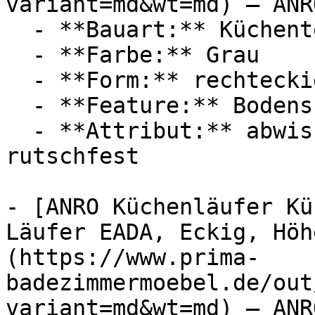
variant=md&wt=md) — ANRO
  - **Bauart:** Küchenteppich

  - **Farbe:** Grau

  - **Form:** rechteckig

  - **Feature:** Bodenschutz

  - **Attribut:** abwischbar, vierlagig, robust, 
rutschfest

- [ANRO Küchenläufer Kü
Läufer EADA, Eckig, Höh
(https://www.prima-
badezimmermoebel.de/out
variant=md&wt=md) — ANRO