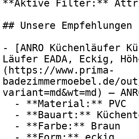
**Aktive Filter:** Attr
## Unsere Empfehlungen

- [ANRO Küchenläufer Kü
Läufer EADA, Eckig, Höh
(https://www.prima-
badezimmermoebel.de/out
variant=md&wt=md) — ANRO
  - **Material:** PVC

  - **Bauart:** Küchenteppich

  - **Farbe:** Braun

  - **Form:** eckig
