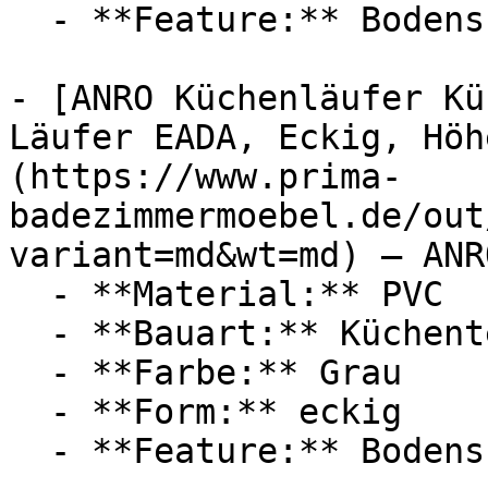
  - **Feature:** Bodenschutz

- [ANRO Küchenläufer Kü
Läufer EADA, Eckig, Höh
(https://www.prima-
badezimmermoebel.de/out
variant=md&wt=md) — ANRO
  - **Material:** PVC

  - **Bauart:** Küchenteppich

  - **Farbe:** Grau

  - **Form:** eckig

  - **Feature:** Bodenschutz
