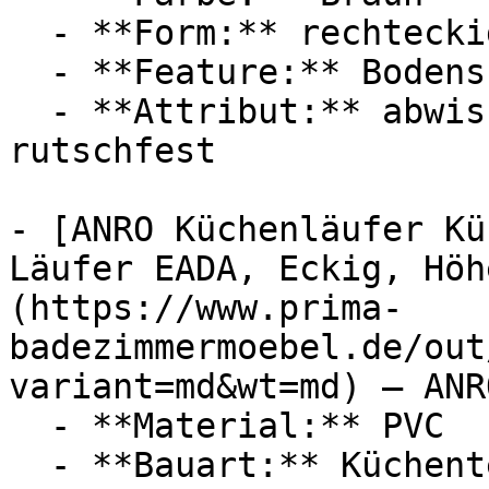
  - **Form:** rechteckig

  - **Feature:** Bodenschutz

  - **Attribut:** abwischbar, vierlagig, robust, 
rutschfest

- [ANRO Küchenläufer Kü
Läufer EADA, Eckig, Höh
(https://www.prima-
badezimmermoebel.de/out
variant=md&wt=md) — ANRO
  - **Material:** PVC

  - **Bauart:** Küchenteppich
