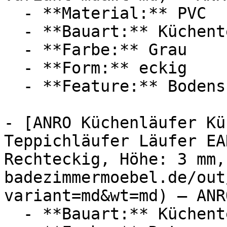
  - **Material:** PVC

  - **Bauart:** Küchenteppich

  - **Farbe:** Grau

  - **Form:** eckig

  - **Feature:** Bodenschutz

- [ANRO Küchenläufer Kü
Teppichläufer Läufer EA
Rechteckig, Höhe: 3 mm,
badezimmermoebel.de/out
variant=md&wt=md) — ANRO
  - **Bauart:** Küchenteppich
