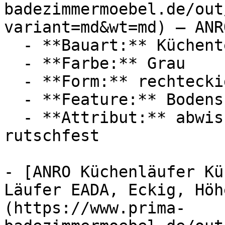
badezimmermoebel.de/out
variant=md&wt=md) — ANRO
  - **Bauart:** Küchenteppich

  - **Farbe:** Grau

  - **Form:** rechteckig

  - **Feature:** Bodenschutz

  - **Attribut:** abwischbar, vierlagig, robust, 
rutschfest

- [ANRO Küchenläufer Kü
Läufer EADA, Eckig, Höh
(https://www.prima-