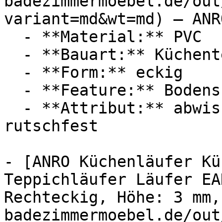
badezimmermoebel.de/out
variant=md&wt=md) — ANRO
  - **Material:** PVC

  - **Bauart:** Küchenteppich

  - **Form:** eckig

  - **Feature:** Bodenschutz

  - **Attribut:** abwischbar, vierlagig, robust, 
rutschfest

- [ANRO Küchenläufer Kü
Teppichläufer Läufer EA
Rechteckig, Höhe: 3 mm,
badezimmermoebel.de/out