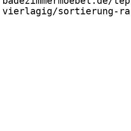
badezimmermoebel.de/tep