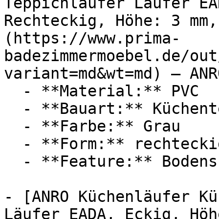
Teppichläufer Läufer EA
Rechteckig, Höhe: 3 mm,
(https://www.prima-
badezimmermoebel.de/out
variant=md&wt=md) — ANRO
  - **Material:** PVC

  - **Bauart:** Küchenteppich

  - **Farbe:** Grau

  - **Form:** rechteckig

  - **Feature:** Bodenschutz

- [ANRO Küchenläufer Kü
Läufer EADA, Eckig, Höh