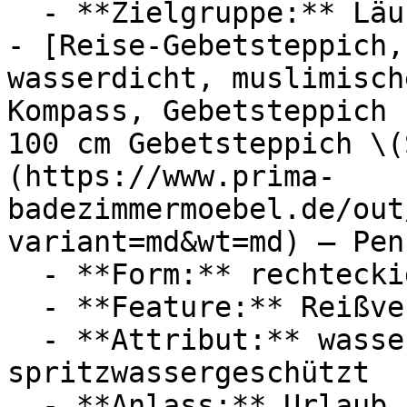
  - **Zielgruppe:** Läufer

- [Reise-Gebetsteppich,
wasserdicht, muslimisch
Kompass, Gebetsteppich 
100 cm Gebetsteppich \(
(https://www.prima-
badezimmermoebel.de/out
variant=md&wt=md) — Penn
  - **Form:** rechteckig

  - **Feature:** Reißverschluss

  - **Attribut:** wasserdicht, faltbar, tragbar, 
spritzwassergeschützt

  - **Anlass:** Urlaub, Ramadan
