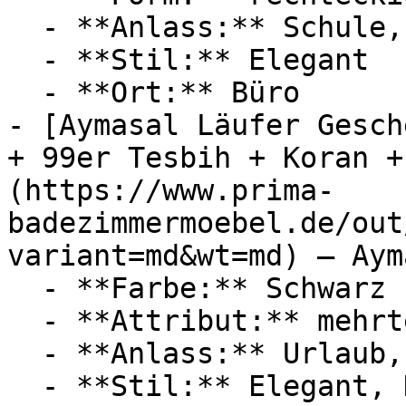
  - **Anlass:** Schule, Urlaub, Ramadan

  - **Stil:** Elegant

  - **Ort:** Büro

- [Aymasal Läufer Gesch
+ 99er Tesbih + Koran +
(https://www.prima-
badezimmermoebel.de/out
variant=md&wt=md) — Ayma
  - **Farbe:** Schwarz

  - **Attribut:** mehrteilig

  - **Anlass:** Urlaub, Ramadan

  - **Stil:** Elegant, Klassisch
