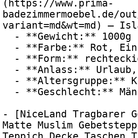
(https://www.prima-
badezimmermoebel.de/out
variant=md&wt=md) — Isl
  - **Gewicht:** 1000g

  - **Farbe:** Rot, Einfarbig

  - **Form:** rechteckig

  - **Anlass:** Urlaub, Ramadan

  - **Altersgruppe:** Kinder

  - **Geschlecht:** Männer, Frauen

- [NiceLand Tragbarer G
Matte Muslim Gebetstepp
Teppich Decke Taschen T