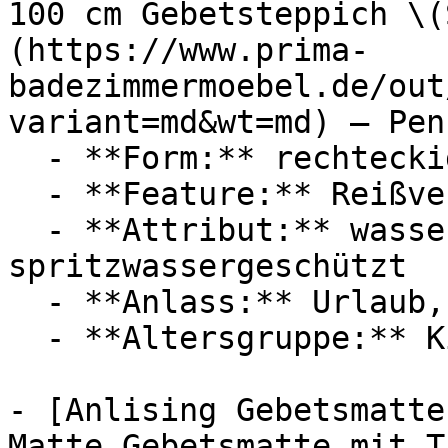
100 cm Gebetsteppich \(
(https://www.prima-
badezimmermoebel.de/out
variant=md&wt=md) — Penn
  - **Form:** rechteckig

  - **Feature:** Reißverschluss

  - **Attribut:** wasserdicht, faltbar, tragbar, 
spritzwassergeschützt

  - **Anlass:** Urlaub, Ramadan

  - **Altersgruppe:** Kinder

- [Anlising Gebetsmatte
Matte Gebetsmatte mit T