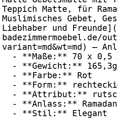
Teppich Matte, für Rama
Muslimisches Gebet, Ges
Liebhaber und Freunde](
badezimmermoebel.de/out
variant=md&wt=md) — Anl
  - **Maße:** 70 x 0,5 x 108 cm

  - **Gewicht:** 165,3g

  - **Farbe:** Rot

  - **Form:** rechteckig

  - **Attribut:** rutschfest, stabil

  - **Anlass:** Ramadan

  - **Stil:** Elegant
