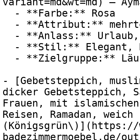
variant=md&wt=md) — Ayma
  - **Farbe:** Rosa

  - **Attribut:** mehrteilig

  - **Anlass:** Urlaub, Ramadan

  - **Stil:** Elegant, Klassisch

  - **Zielgruppe:** Läufer

- [Gebetsteppich, musli
dicker Gebetsteppich, S
Frauen, mit islamischen
Reisen, Ramadan, weich 
(Königsgrün\)](https://
badezimmermoebel.de/out