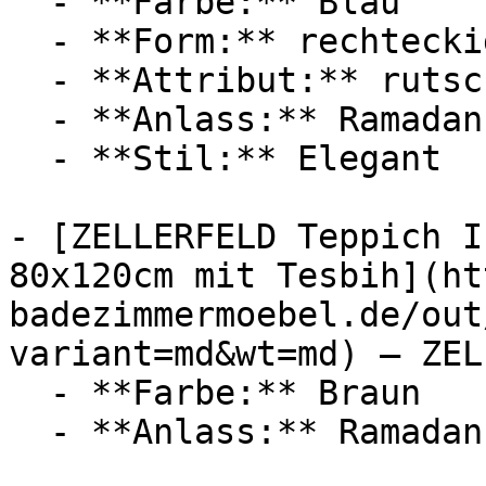
  - **Farbe:** Blau

  - **Form:** rechteckig

  - **Attribut:** rutschfest, stabil

  - **Anlass:** Ramadan

  - **Stil:** Elegant

- [ZELLERFELD Teppich I
80x120cm mit Tesbih](ht
badezimmermoebel.de/out
variant=md&wt=md) — ZEL
  - **Farbe:** Braun

  - **Anlass:** Ramadan
