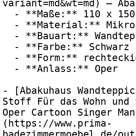
variant=md&wt=md) — Aba
  - **Maße:** 110 x 150 cm

  - **Material:** Mikrofaser

  - **Bauart:** Wandteppich

  - **Farbe:** Schwarz

  - **Form:** rechteckig

  - **Anlass:** Oper

- [Abakuhaus Wandteppic
Stoff Für das Wohn und 
Oper Cartoon Singer Man
(https://www.prima-
badezimmermoebel.de/out