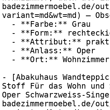
badezimmermoebel.de/out
variant=md&wt=md) — Obs
  - **Farbe:** Grau

  - **Form:** rechteckig

  - **Attribut:** praktisch

  - **Anlass:** Oper

  - **Ort:** Wohnzimmer, Wand, Theater

- [Abakuhaus Wandteppic
Stoff Für das Wohn und 
Oper Schwarzweiss-Singe
badezimmermoebel.de/out