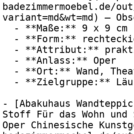
badezimmermoebel.de/out
variant=md&wt=md) — Obs
  - **Maße:** 9 x 9 cm

  - **Form:** rechteckig

  - **Attribut:** praktisch

  - **Anlass:** Oper

  - **Ort:** Wand, Theater

  - **Zielgruppe:** Läufer

- [Abakuhaus Wandteppic
Stoff Für das Wohn und 
Oper Chinesische Kunstg