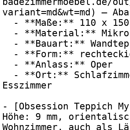
badezimmermoebel.de/out
variant=md&wt=md) — Aba
  - **Maße:** 110 x 150 cm

  - **Material:** Mikrofaser

  - **Bauart:** Wandteppich

  - **Form:** rechteckig

  - **Anlass:** Oper

  - **Ort:** Schlafzimmer, Zuhause, Wohnzimmer, 
Esszimmer

- [Obsession Teppich My
Höhe: 9 mm, orientalisc
Wohnzimmer, auch als Lä