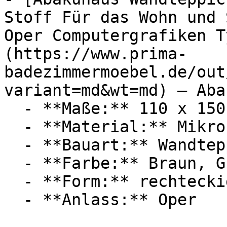
Stoff Für das Wohn und 
Oper Computergrafiken T
(https://www.prima-
badezimmermoebel.de/out
variant=md&wt=md) — Aba
  - **Maße:** 110 x 150 cm

  - **Material:** Mikrofaser

  - **Bauart:** Wandteppich

  - **Farbe:** Braun, Grau

  - **Form:** rechteckig

  - **Anlass:** Oper
