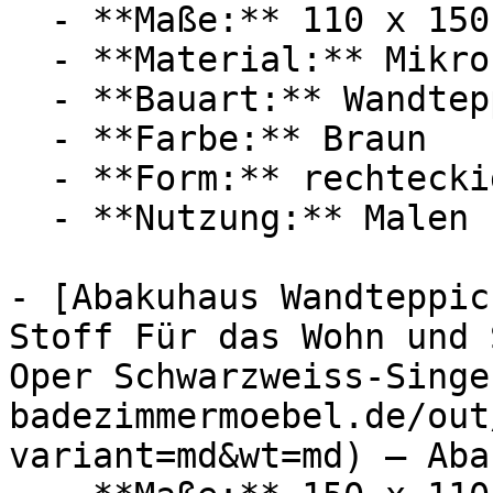
  - **Maße:** 110 x 150 cm

  - **Material:** Mikrofaser

  - **Bauart:** Wandteppich

  - **Farbe:** Braun

  - **Form:** rechteckig

  - **Nutzung:** Malen

- [Abakuhaus Wandteppic
Stoff Für das Wohn und 
Oper Schwarzweiss-Singe
badezimmermoebel.de/out
variant=md&wt=md) — Aba