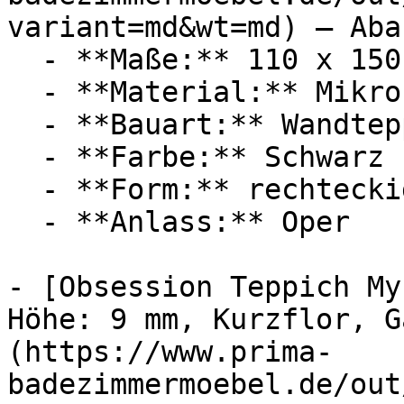
variant=md&wt=md) — Aba
  - **Maße:** 110 x 150 cm

  - **Material:** Mikrofaser

  - **Bauart:** Wandteppich

  - **Farbe:** Schwarz

  - **Form:** rechteckig

  - **Anlass:** Oper

- [Obsession Teppich My
Höhe: 9 mm, Kurzflor, G
(https://www.prima-
badezimmermoebel.de/out