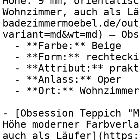
Höhe: 9 mm, orientalisc
Wohnzimmer, auch als Lä
badezimmermoebel.de/out
variant=md&wt=md) — Obs
  - **Farbe:** Beige

  - **Form:** rechteckig

  - **Attribut:** praktisch

  - **Anlass:** Oper

  - **Ort:** Wohnzimmer, Wand, Theater

- [Obsession Teppich "M
Höhe moderner Farbverla
auch als Läufer](https: