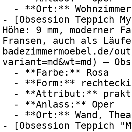
  - **Ort:** Wohnzimmer, Wand, Theater

- [Obsession Teppich My
Höhe: 9 mm, moderner Fa
Fransen, auch als Läufe
badezimmermoebel.de/out
variant=md&wt=md) — Obs
  - **Farbe:** Rosa

  - **Form:** rechteckig

  - **Attribut:** praktisch

  - **Anlass:** Oper

  - **Ort:** Wand, Theater

- [Obsession Teppich "M