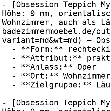
- [Obsession Teppich My
Höhe: 9 mm, orientalisc
Wohnzimmer, auch als Lä
badezimmermoebel.de/out
variant=md&wt=md) — Obs
  - **Form:** rechteckig

  - **Attribut:** praktisch

  - **Anlass:** Oper

  - **Ort:** Wohnzimmer, Wand, Theater

  - **Zielgruppe:** Läufer

- [Obsession Teppich My