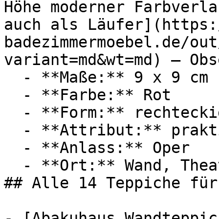
Höhe moderner Farbverla
auch als Läufer](https:
badezimmermoebel.de/out
variant=md&wt=md) — Obs
  - **Maße:** 9 x 9 cm

  - **Farbe:** Rot

  - **Form:** rechteckig

  - **Attribut:** praktisch

  - **Anlass:** Oper

  - **Ort:** Wand, Theater

## Alle 14 Teppiche für
- [Abakuhaus Wandteppic