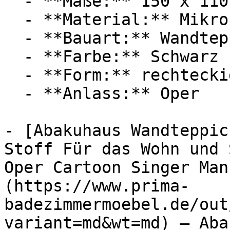
  - **Maße:** 150 x 110 cm

  - **Material:** Mikrofaser

  - **Bauart:** Wandteppich

  - **Farbe:** Schwarz

  - **Form:** rechteckig

  - **Anlass:** Oper

- [Abakuhaus Wandteppic
Stoff Für das Wohn und 
Oper Cartoon Singer Man
(https://www.prima-
badezimmermoebel.de/out
variant=md&wt=md) — Aba