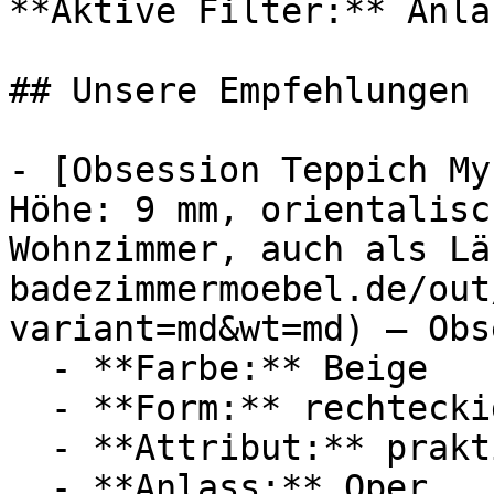
**Aktive Filter:** Anla
## Unsere Empfehlungen

- [Obsession Teppich My
Höhe: 9 mm, orientalisc
Wohnzimmer, auch als Lä
badezimmermoebel.de/out
variant=md&wt=md) — Obs
  - **Farbe:** Beige

  - **Form:** rechteckig

  - **Attribut:** praktisch

  - **Anlass:** Oper
