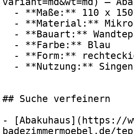
variant=md&wt=md) — Aba
  - **Maße:** 110 x 150 cm

  - **Material:** Mikrofaser

  - **Bauart:** Wandteppich

  - **Farbe:** Blau

  - **Form:** rechteckig

  - **Nutzung:** Singen

## Suche verfeinern

- [Abakuhaus](https://w
badezimmermoebel.de/tep