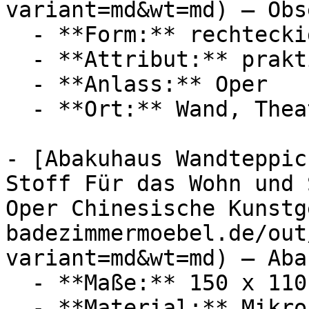
variant=md&wt=md) — Obs
  - **Form:** rechteckig

  - **Attribut:** praktisch

  - **Anlass:** Oper

  - **Ort:** Wand, Theater

- [Abakuhaus Wandteppic
Stoff Für das Wohn und 
Oper Chinesische Kunstg
badezimmermoebel.de/out
variant=md&wt=md) — Aba
  - **Maße:** 150 x 110 cm

  - **Material:** Mikrofaser
