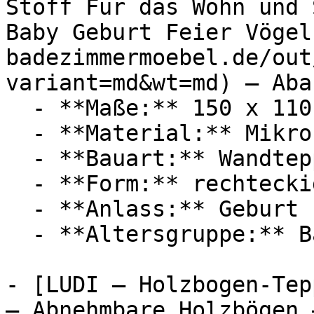
Stoff Für das Wohn und 
Baby Geburt Feier Vögel
badezimmermoebel.de/out
variant=md&wt=md) — Aba
  - **Maße:** 150 x 110 cm

  - **Material:** Mikrofaser

  - **Bauart:** Wandteppich

  - **Form:** rechteckig

  - **Anlass:** Geburt

  - **Altersgruppe:** Babies

- [LUDI — Holzbogen-Tep
— Abnehmbare Holzbögen 