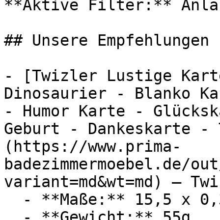
**Aktive Filter:** Anla
## Unsere Empfehlungen

- [Twizler Lustige Kart
Dinosaurier - Blanko Ka
- Humor Karte - Glücksk
Geburt - Dankeskarte - 
(https://www.prima-
badezimmermoebel.de/out
variant=md&wt=md) — Twiz
  - **Maße:** 15,5 x 0,3 x 15,5 cm

  - **Gewicht:** 55g
