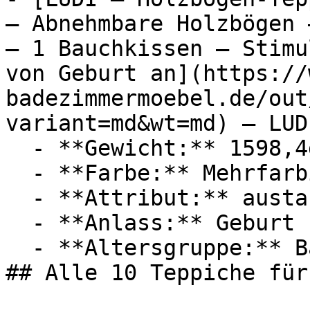
— Abnehmbare Holzbögen 
— 1 Bauchkissen — Stimu
von Geburt an](https://
badezimmermoebel.de/out
variant=md&wt=md) — LUDI
  - **Gewicht:** 1598,4g

  - **Farbe:** Mehrfarbig

  - **Attribut:** austauschbar, maschinenwaschbar

  - **Anlass:** Geburt

  - **Altersgruppe:** Babies, Kinder

## Alle 10 Teppiche für