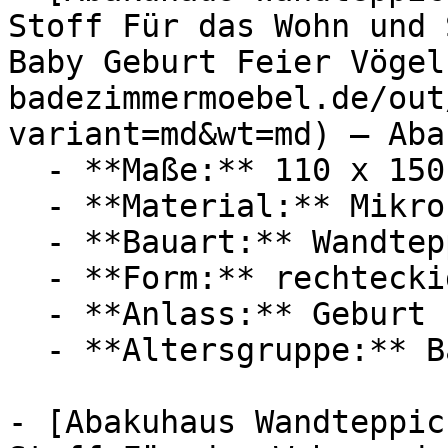
Stoff Für das Wohn und 
Baby Geburt Feier Vögel
badezimmermoebel.de/out
variant=md&wt=md) — Aba
  - **Maße:** 110 x 150 cm

  - **Material:** Mikrofaser

  - **Bauart:** Wandteppich

  - **Form:** rechteckig

  - **Anlass:** Geburt

  - **Altersgruppe:** Babies

- [Abakuhaus Wandteppic