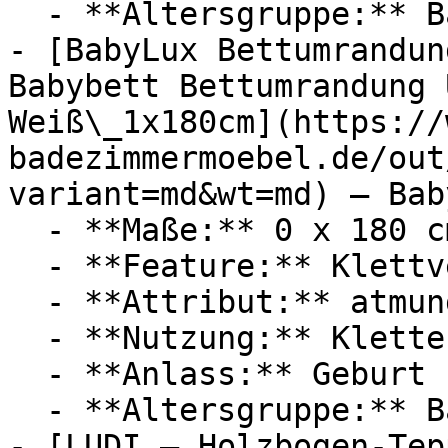
  - **Altersgruppe:** Babies

- [BabyLux Bettumrandun
Babybett Bettumrandung 
Weiß\_1x180cm](https://
badezimmermoebel.de/out
variant=md&wt=md) — Baby
  - **Maße:** 0 x 180 cm

  - **Feature:** Klettverschluss

  - **Attribut:** atmungsaktiv, maschinenwaschbar

  - **Nutzung:** Klettern

  - **Anlass:** Geburt

  - **Altersgruppe:** Babies, Kinder

- [LUDI — Holzbogen-Tep