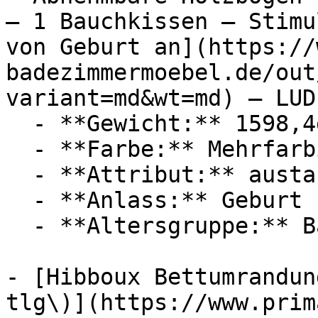
— 1 Bauchkissen — Stimu
von Geburt an](https://
badezimmermoebel.de/out
variant=md&wt=md) — LUDI
  - **Gewicht:** 1598,4g

  - **Farbe:** Mehrfarbig

  - **Attribut:** austauschbar, maschinenwaschbar

  - **Anlass:** Geburt

  - **Altersgruppe:** Babies, Kinder

- [Hibboux Bettumrandun
tlg\)](https://www.prim