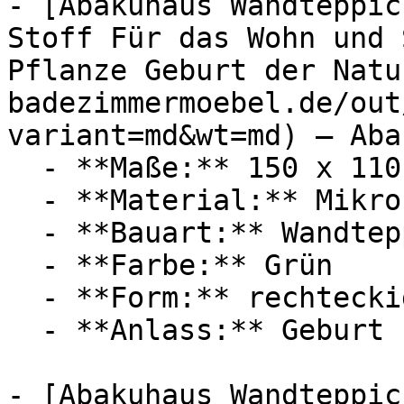
- [Abakuhaus Wandteppic
Stoff Für das Wohn und 
Pflanze Geburt der Natu
badezimmermoebel.de/out
variant=md&wt=md) — Aba
  - **Maße:** 150 x 110 cm

  - **Material:** Mikrofaser

  - **Bauart:** Wandteppich

  - **Farbe:** Grün

  - **Form:** rechteckig

  - **Anlass:** Geburt

- [Abakuhaus Wandteppic