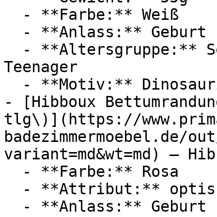
  - **Farbe:** Weiß

  - **Anlass:** Geburt

  - **Altersgruppe:** Senioren, Erwachsene, 
Teenager

  - **Motiv:** Dinosaurier

- [Hibboux Bettumrandun
tlg\)](https://www.prim
badezimmermoebel.de/out
variant=md&wt=md) — Hibb
  - **Farbe:** Rosa

  - **Attribut:** optisch

  - **Anlass:** Geburt
