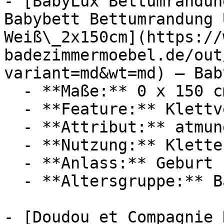
- [BabyLux Bettumrandun
Babybett Bettumrandung 
Weiß\_2x150cm](https://
badezimmermoebel.de/out
variant=md&wt=md) — Baby
  - **Maße:** 0 x 150 cm

  - **Feature:** Klettverschluss

  - **Attribut:** atmungsaktiv, maschinenwaschbar

  - **Nutzung:** Klettern

  - **Anlass:** Geburt

  - **Altersgruppe:** Babies, Kinder

- [Doudou et Compagnie 