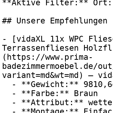
**Aktive Filter:** Ort:
## Unsere Empfehlungen

- [vidaXL 11x WPC Flies
Terrassenfliesen Holzfl
(https://www.prima-
badezimmermoebel.de/out
variant=md&wt=md) — vida
  - **Gewicht:** 9810,6g

  - **Farbe:** Braun

  - **Attribut:** wetterfest

  - **Montage:** Einfache Montage
