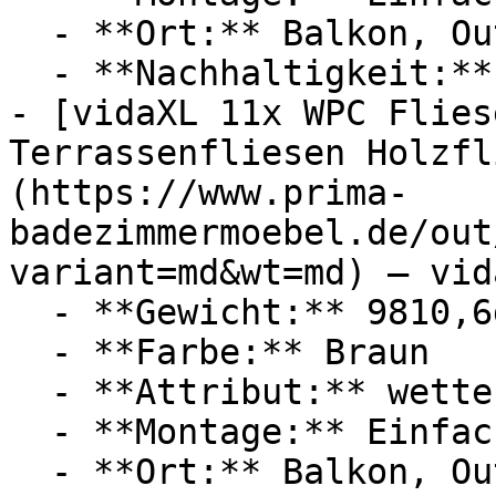
  - **Ort:** Balkon, Outdoor, Garten, Schwimmbad

  - **Nachhaltigkeit:** haltbar

- [vidaXL 11x WPC Flies
Terrassenfliesen Holzfl
(https://www.prima-
badezimmermoebel.de/out
variant=md&wt=md) — vida
  - **Gewicht:** 9810,6g

  - **Farbe:** Braun

  - **Attribut:** wetterfest

  - **Montage:** Einfache Montage

  - **Ort:** Balkon, Outdoor, Garten, Schwimmbad
