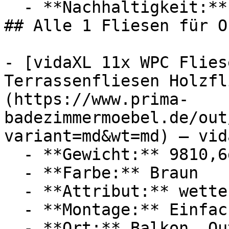
  - **Nachhaltigkeit:** haltbar

## Alle 1 Fliesen für O
- [vidaXL 11x WPC Flies
Terrassenfliesen Holzfl
(https://www.prima-
badezimmermoebel.de/out
variant=md&wt=md) — vida
  - **Gewicht:** 9810,6g

  - **Farbe:** Braun

  - **Attribut:** wetterfest

  - **Montage:** Einfache Montage

  - **Ort:** Balkon, Outdoor, Garten, Schwimmbad
