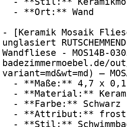
  - **Stil:** Keramikmosaik, Schwimmbadmosaik

  - **Ort:** Wand

- [Keramik Mosaik Flies
unglasiert RUTSCHEMMEND
Wandfliese - MOS14B-030
badezimmermoebel.de/out
variant=md&wt=md) — MOSA
  - **Maße:** 4,7 x 0,1 x 4,7 cm

  - **Material:** Keramik

  - **Farbe:** Schwarz

  - **Attribut:** frostsicher

  - **Stil:** Schwimmbadmosaik
