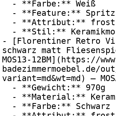
  - **Farbe:** Weiß

  - **Feature:** Spritzschutz

  - **Attribut:** frostsicher

  - **Stil:** Keramikmosaik, Schwimmbadmosaik

- [Florentiner Retro Vi
schwarz matt Fliesenspi
MOS13-12BM](https://www
badezimmermoebel.de/out
variant=md&wt=md) — MOSA
  - **Gewicht:** 970g

  - **Material:** Keramik

  - **Farbe:** Schwarz

  - **Attribut:** frostsicher
