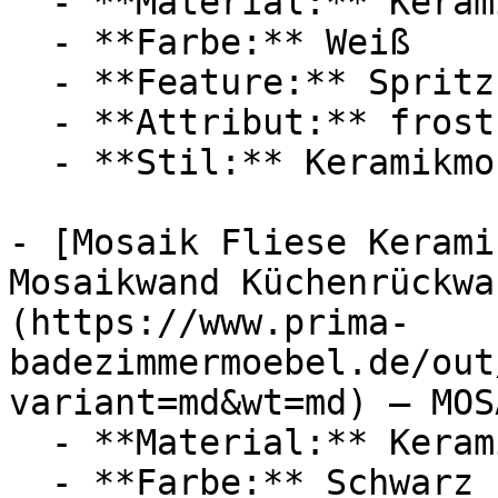
  - **Material:** Keramik

  - **Farbe:** Weiß

  - **Feature:** Spritzschutz

  - **Attribut:** frostsicher

  - **Stil:** Keramikmosaik, Schwimmbadmosaik

- [Mosaik Fliese Kerami
Mosaikwand Küchenrückwa
(https://www.prima-
badezimmermoebel.de/out
variant=md&wt=md) — MOSA
  - **Material:** Keramik

  - **Farbe:** Schwarz
