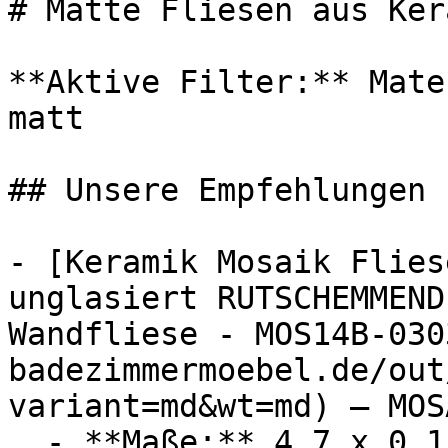
# Matte Fliesen aus Kera
**Aktive Filter:** Mate
matt

## Unsere Empfehlungen

- [Keramik Mosaik Flies
unglasiert RUTSCHEMMEND
Wandfliese - MOS14B-030
badezimmermoebel.de/out
variant=md&wt=md) — MOSA
  - **Maße:** 4,7 x 0,1 x 4,7 cm
