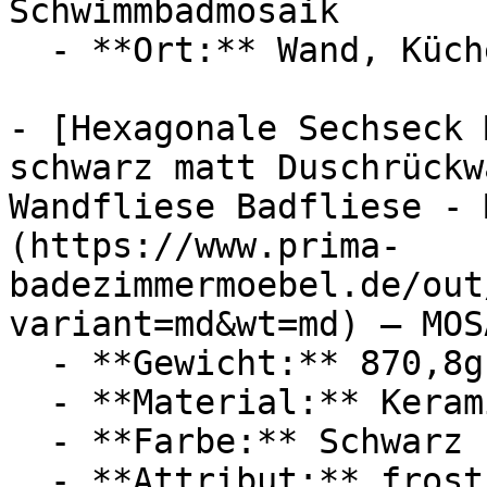
Schwimmbadmosaik

  - **Ort:** Wand, Küche

- [Hexagonale Sechseck 
schwarz matt Duschrückw
Wandfliese Badfliese - 
(https://www.prima-
badezimmermoebel.de/out
variant=md&wt=md) — MOSA
  - **Gewicht:** 870,8g

  - **Material:** Keramik

  - **Farbe:** Schwarz

  - **Attribut:** frostsicher
