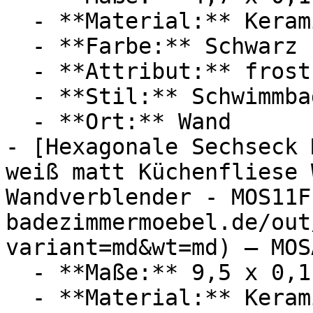
  - **Material:** Keramik

  - **Farbe:** Schwarz

  - **Attribut:** frostsicher

  - **Stil:** Schwimmbadmosaik

  - **Ort:** Wand

- [Hexagonale Sechseck 
weiß matt Küchenfliese 
Wandverblender - MOS11F
badezimmermoebel.de/out
variant=md&wt=md) — MOSA
  - **Maße:** 9,5 x 0,1 x 29,5 cm

  - **Material:** Keramik
