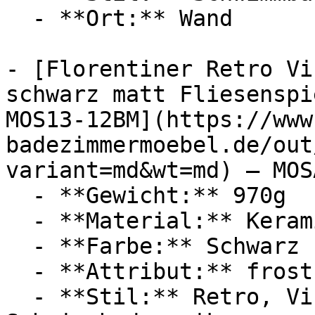
  - **Ort:** Wand

- [Florentiner Retro Vi
schwarz matt Fliesenspi
MOS13-12BM](https://www
badezimmermoebel.de/out
variant=md&wt=md) — MOSA
  - **Gewicht:** 970g

  - **Material:** Keramik

  - **Farbe:** Schwarz

  - **Attribut:** frostsicher

  - **Stil:** Retro, Vintage, Keramikmosaik, 