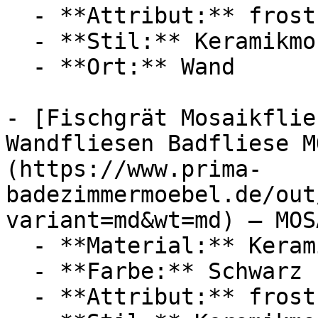
  - **Attribut:** frostsicher

  - **Stil:** Keramikmosaik, Schwimmbadmosaik

  - **Ort:** Wand

- [Fischgrät Mosaikflie
Wandfliesen Badfliese M
(https://www.prima-
badezimmermoebel.de/out
variant=md&wt=md) — MOSA
  - **Material:** Keramik

  - **Farbe:** Schwarz

  - **Attribut:** frostsicher
