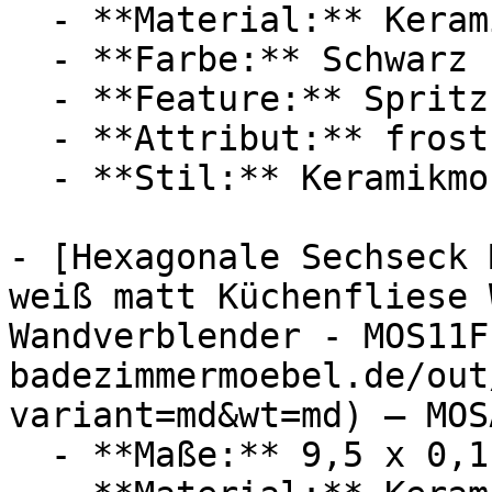
  - **Material:** Keramik

  - **Farbe:** Schwarz

  - **Feature:** Spritzschutz

  - **Attribut:** frostsicher

  - **Stil:** Keramikmosaik, Schwimmbadmosaik

- [Hexagonale Sechseck 
weiß matt Küchenfliese 
Wandverblender - MOS11F
badezimmermoebel.de/out
variant=md&wt=md) — MOSA
  - **Maße:** 9,5 x 0,1 x 29,5 cm
