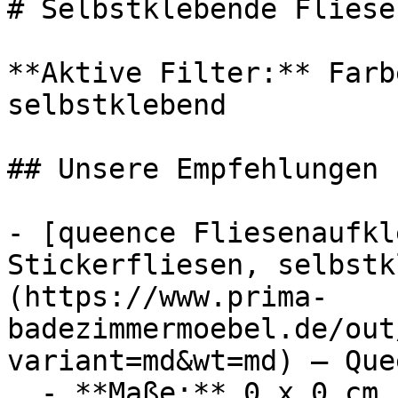
# Selbstklebende Fliese
**Aktive Filter:** Farb
selbstklebend

## Unsere Empfehlungen

- [queence Fliesenaufkl
Stickerfliesen, selbstk
(https://www.prima-
badezimmermoebel.de/out
variant=md&wt=md) — Quee
  - **Maße:** 0 x 0 cm
