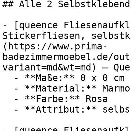
## Alle 2 Selbstklebend
- [queence Fliesenaufkl
Stickerfliesen, selbstk
(https://www.prima-
badezimmermoebel.de/out
variant=md&wt=md) — Quee
  - **Maße:** 0 x 0 cm

  - **Material:** Marmor

  - **Farbe:** Rosa

  - **Attribut:** selbstklebend

- [queence Fliesenaufkl