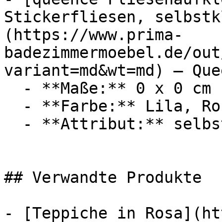
Stickerfliesen, selbstk
(https://www.prima-
badezimmermoebel.de/out
variant=md&wt=md) — Quee
  - **Maße:** 0 x 0 cm

  - **Farbe:** Lila, Rosa, Grau

  - **Attribut:** selbstklebend

## Verwandte Produkte

- [Teppiche in Rosa](ht