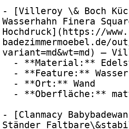
- [Villeroy \& Boch Küc
Wasserhahn Finera Squar
Hochdruck](https://www.
badezimmermoebel.de/out
variant=md&wt=md) — Vil
  - **Material:** Edelstahl

  - **Feature:** Wasserregulierung

  - **Ort:** Wand

  - **Oberfläche:** matt

- [Clanmacy Babybadewan
Ständer Faltbare\&stabi