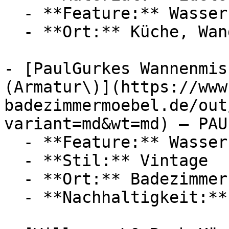
  - **Feature:** Wasserregulierung

  - **Ort:** Küche, Wand

- [PaulGurkes Wannenmis
(Armatur\)](https://www
badezimmermoebel.de/out
variant=md&wt=md) — PAU
  - **Feature:** Wasserregulierung, Strahlregler

  - **Stil:** Vintage

  - **Ort:** Badezimmer

  - **Nachhaltigkeit:** langlebig
