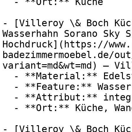
  - **Ort:** Küche

- [Villeroy \& Boch Küc
Wasserhahn Sorano Sky S
Hochdruck](https://www.
badezimmermoebel.de/out
variant=md&wt=md) — Vil
  - **Material:** Edelstahl

  - **Feature:** Wasserregulierung

  - **Attribut:** integrierbar

  - **Ort:** Küche, Wand

- [Villeroy \& Boch Küc