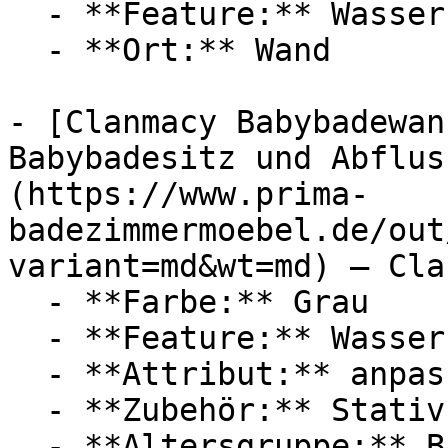
  - **Feature:** Wasserregulierung

  - **Ort:** Wand

- [Clanmacy Babybadewan
Babybadesitz und Abflus
(https://www.prima-
badezimmermoebel.de/out
variant=md&wt=md) — Cla
  - **Farbe:** Grau

  - **Feature:** Wasserregulierung

  - **Attribut:** anpassbar, flexibel

  - **Zubehör:** Stativ

  - **Altersgruppe:** Babies, Kinder
