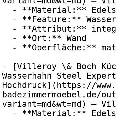
variant=md&wt=md) — Vil
  - **Material:** Edelstahl

  - **Feature:** Wasserregulierung

  - **Attribut:** integrierbar

  - **Ort:** Wand

  - **Oberfläche:** matt

- [Villeroy \& Boch Küc
Wasserhahn Steel Expert
Hochdruck](https://www.
badezimmermoebel.de/out
variant=md&wt=md) — Vil
  - **Material:** Edelstahl
