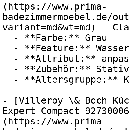
(https://www.prima-
badezimmermoebel.de/out
variant=md&wt=md) — Cla
  - **Farbe:** Grau

  - **Feature:** Wasserregulierung

  - **Attribut:** anpassbar, flexibel

  - **Zubehör:** Stativ

  - **Altersgruppe:** Kinder, Babies

- [Villeroy \& Boch Küc
Expert Compact 92730006
(https://www.prima-