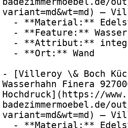
badezimmermoebel.de/out
variant=md&wt=md) — Vil
  - **Material:** Edelstahl

  - **Feature:** Wasserregulierung

  - **Attribut:** integrierbar

  - **Ort:** Wand

- [Villeroy \& Boch Küc
Wasserhahn Finera 92700
Hochdruck](https://www.
badezimmermoebel.de/out
variant=md&wt=md) — Vil
  - **Material:** Edelstahl, Bronze
