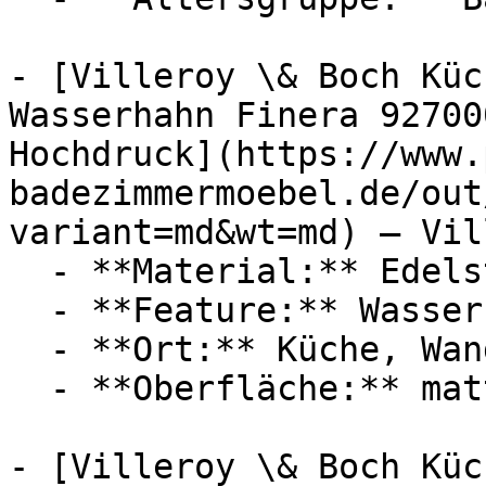
- [Villeroy \& Boch Küc
Wasserhahn Finera 92700
Hochdruck](https://www.
badezimmermoebel.de/out
variant=md&wt=md) — Vil
  - **Material:** Edelstahl, Gold

  - **Feature:** Wasserregulierung

  - **Ort:** Küche, Wand

  - **Oberfläche:** matt

- [Villeroy \& Boch Küc