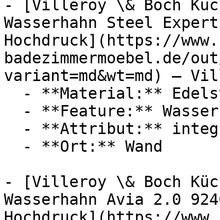
- [Villeroy \& Boch Küc
Wasserhahn Steel Expert
Hochdruck](https://www.
badezimmermoebel.de/out
variant=md&wt=md) — Vil
  - **Material:** Edelstahl

  - **Feature:** Wasserregulierung

  - **Attribut:** integrierbar

  - **Ort:** Wand

- [Villeroy \& Boch Küc
Wasserhahn Avia 2.0 924
Hochdruck](https://www.