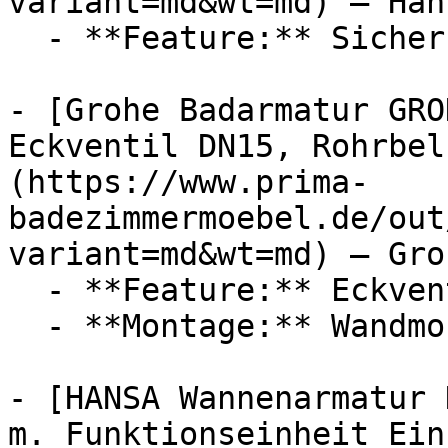
variant=md&wt=md) — Hans
  - **Feature:** Sicherungseinrichtung, Thermostat

- [Grohe Badarmatur GRO
Eckventil DN15, Rohrbel
(https://www.prima-
badezimmermoebel.de/out
variant=md&wt=md) — Groh
  - **Feature:** Eckventil, Sicherungseinrichtung

  - **Montage:** Wandmontage

- [HANSA Wannenarmatur 
m. Funktionseinheit Ein