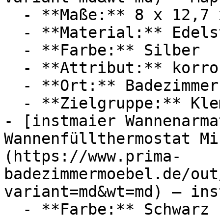
  - **Maße:** 8 x 12,7 x 23 cm

  - **Material:** Edelstahl

  - **Farbe:** Silber

  - **Attribut:** korrosionsbeständig, passgenau

  - **Ort:** Badezimmer

  - **Zielgruppe:** Klempner

- [instmaier Wannenarma
Wannenfüllthermostat Mi
(https://www.prima-
badezimmermoebel.de/out
variant=md&wt=md) — ins
  - **Farbe:** Schwarz
