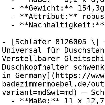
  - **Gewicht:** 154,3g

  - **Attribut:** robust, passgenau

  - **Nachhaltigkeit:** langlebig

- [Schläfer 8126005 \| 
Universal für Duschstan
Verstellbarer Gleitschi
Duschkopfhalter schwenk
in Germany](https://www
badezimmermoebel.de/out
variant=md&wt=md) — Sch
  - **Maße:** 11 x 12,7 x 11 cm
