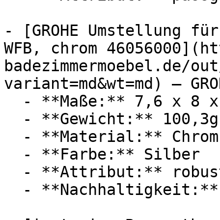
- [GROHE Umstellung für
WFB, chrom 46056000](ht
badezimmermoebel.de/out
variant=md&wt=md) — GROH
  - **Maße:** 7,6 x 8 x 5 cm

  - **Gewicht:** 100,3g

  - **Material:** Chrom

  - **Farbe:** Silber

  - **Attribut:** robust, passgenau

  - **Nachhaltigkeit:** langlebig
