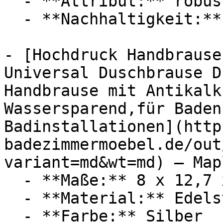
  - **Attribut:** robust, passgenau

  - **Nachhaltigkeit:** langlebig

- [Hochdruck Handbrause
Universal Duschbrause D
Handbrause mit Antikalk
Wassersparend,für Baden
Badinstallationen](http
badezimmermoebel.de/out
variant=md&wt=md) — Map
  - **Maße:** 8 x 12,7 x 23 cm

  - **Material:** Edelstahl

  - **Farbe:** Silber
