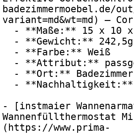
badezimmermoebel.de/out
variant=md&wt=md) — Corn
  - **Maße:** 15 x 10 x 35 cm

  - **Gewicht:** 242,5g

  - **Farbe:** Weiß

  - **Attribut:** passgenau, multifunktional

  - **Ort:** Badezimmer

  - **Nachhaltigkeit:** langlebig

- [instmaier Wannenarma
Wannenfüllthermostat Mi
(https://www.prima-