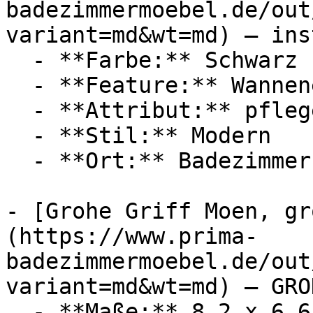
badezimmermoebel.de/out
variant=md&wt=md) — ins
  - **Farbe:** Schwarz

  - **Feature:** Wanneneinlauf, Verbrühschutz

  - **Attribut:** pflegeleicht, passgenau

  - **Stil:** Modern

  - **Ort:** Badezimmer

- [Grohe Griff Moen, gr
(https://www.prima-
badezimmermoebel.de/out
variant=md&wt=md) — GROH
  - **Maße:** 8,2 x 6,6 x 10,8 cm
