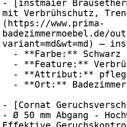
- [instmaier Brausether
mit Verbrühschutz, Tren
(https://www.prima-
badezimmermoebel.de/out
variant=md&wt=md) — ins
  - **Farbe:** Schwarz

  - **Feature:** Verbrühschutz, Wassersparfunktion

  - **Attribut:** pflegeleicht, passgenau

  - **Ort:** Badezimmer

- [Cornat Geruchsversch
- Ø 50 mm Abgang - Hoch
Effektive Geruchskontro