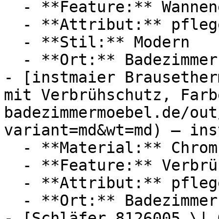
  - **Feature:** Wanneneinlauf, Verbrühschutz

  - **Attribut:** pflegeleicht, passgenau

  - **Stil:** Modern

  - **Ort:** Badezimmer

- [instmaier Brausether
mit Verbrühschutz, Farb
badezimmermoebel.de/out
variant=md&wt=md) — ins
  - **Material:** Chrom

  - **Feature:** Verbrühschutz, Wassersparfunktion

  - **Attribut:** pflegeleicht, passgenau

  - **Ort:** Badezimmer

- [Schläfer 8126005 \| 