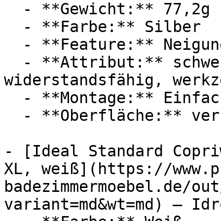
  - **Gewicht:** 77,2g

  - **Farbe:** Silber

  - **Feature:** Neigungseinstellung

  - **Attribut:** schwenkbar, verstellbar, 
widerstandsfähig, werkz
  - **Montage:** Einfache Montage

  - **Oberfläche:** verchromt

- [Ideal Standard Copri
XL, weiß](https://www.p
badezimmermoebel.de/out
variant=md&wt=md) — Idro