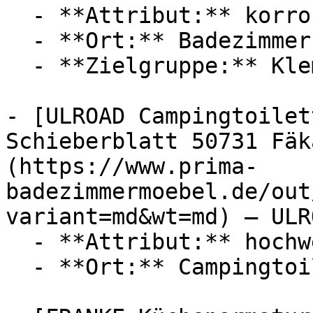
  - **Attribut:** korrosionsbeständig, passgenau

  - **Ort:** Badezimmer

  - **Zielgruppe:** Klempner

- [ULROAD Campingtoilet
Schieberblatt 50731 Fäk
(https://www.prima-
badezimmermoebel.de/out
variant=md&wt=md) — ULRO
  - **Attribut:** hochwertig, passgenau

  - **Ort:** Campingtoilette
