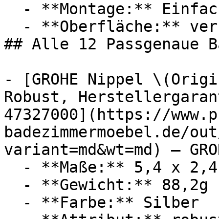
  - **Montage:** Einfache Montage

  - **Oberfläche:** verchromt

## Alle 12 Passgenaue B
- [GROHE Nippel \(Origi
Robust, Herstellergaran
47327000](https://www.p
badezimmermoebel.de/out
variant=md&wt=md) — GROH
  - **Maße:** 5,4 x 2,4 x 7,6 cm

  - **Gewicht:** 88,2g

  - **Farbe:** Silber
