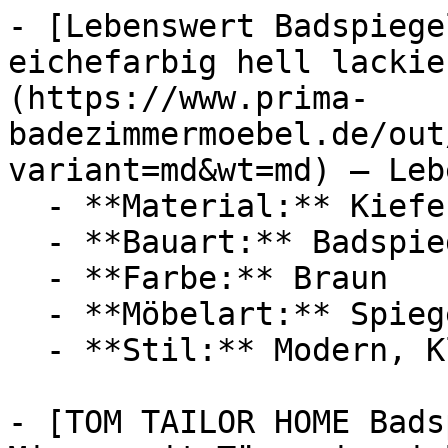
- [Lebenswert Badspiege
eichefarbig hell lackie
(https://www.prima-
badezimmermoebel.de/out
variant=md&wt=md) — Leb
  - **Material:** Kiefer

  - **Bauart:** Badspiegel

  - **Farbe:** Braun

  - **Möbelart:** Spiegel

  - **Stil:** Modern, Klassisch, Skandi

- [TOM TAILOR HOME Bads