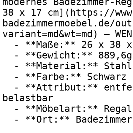
modernes Badezimmer-Reg
38 x 17 cm](https://www
badezimmermoebel.de/out
variant=md&wt=md) — WENK
  - **Maße:** 26 x 38 x 17 cm

  - **Gewicht:** 889,6g

  - **Material:** Stahl

  - **Farbe:** Schwarz

  - **Attribut:** entfernbar, repositionierbar, 
belastbar

  - **Möbelart:** Regal

  - **Ort:** Badezimmer
