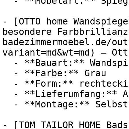
  - **Möbelart:** Spiegel

- [OTTO home Wandspiege
besondere Farbbrillianz
badezimmermoebel.de/out
variant=md&wt=md) — Ott
  - **Bauart:** Wandspiegel

  - **Farbe:** Grau

  - **Form:** rechteckig

  - **Lieferumfang:** Aufbauanleitung

  - **Montage:** Selbstaufbau

- [TOM TAILOR HOME Bads