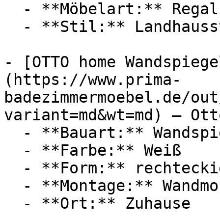
  - **Möbelart:** Regal

  - **Stil:** Landhausstil

- [OTTO home Wandspiege
(https://www.prima-
badezimmermoebel.de/out
variant=md&wt=md) — Ott
  - **Bauart:** Wandspiegel

  - **Farbe:** Weiß

  - **Form:** rechteckig

  - **Montage:** Wandmontage

  - **Ort:** Zuhause
