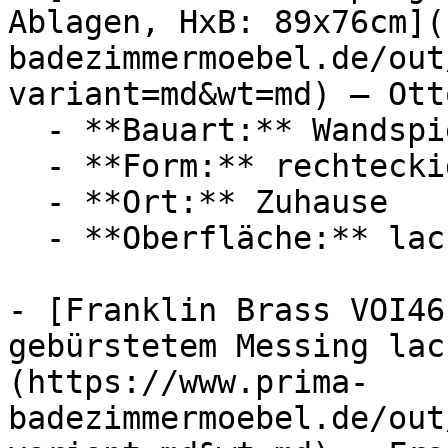
Ablagen, HxB: 89x76cm](
badezimmermoebel.de/out
variant=md&wt=md) — Ott
  - **Bauart:** Wandspiegel

  - **Form:** rechteckig

  - **Ort:** Zuhause

  - **Oberfläche:** lackiert

- [Franklin Brass VOI46
gebürstetem Messing lac
(https://www.prima-
badezimmermoebel.de/out