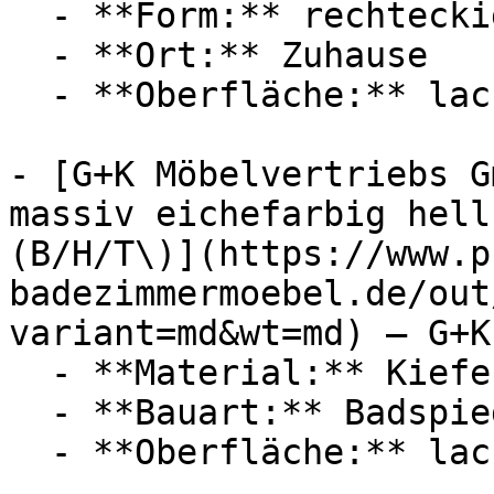
  - **Form:** rechteckig

  - **Ort:** Zuhause

  - **Oberfläche:** lackiert

- [G+K Möbelvertriebs G
massiv eichefarbig hell
(B/H/T\)](https://www.p
badezimmermoebel.de/out
variant=md&wt=md) — G+K
  - **Material:** Kiefer

  - **Bauart:** Badspiegel

  - **Oberfläche:** lackiert
