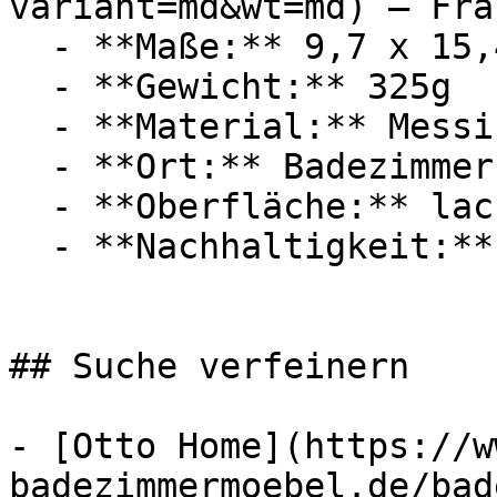
variant=md&wt=md) — Fra
  - **Maße:** 9,7 x 15,4 x 17,6 cm

  - **Gewicht:** 325g

  - **Material:** Messing

  - **Ort:** Badezimmer

  - **Oberfläche:** lackiert

  - **Nachhaltigkeit:** langlebig

## Suche verfeinern

- [Otto Home](https://w
badezimmermoebel.de/bad