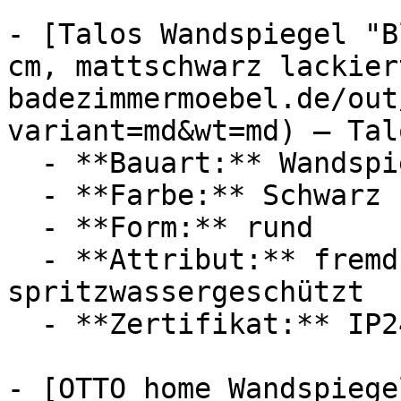
- [Talos Wandspiegel "B
cm, mattschwarz lackier
badezimmermoebel.de/out
variant=md&wt=md) — Talo
  - **Bauart:** Wandspiegel

  - **Farbe:** Schwarz

  - **Form:** rund

  - **Attribut:** fremdkörpergeschützt, 
spritzwassergeschützt

  - **Zertifikat:** IP24 Schutzklasse

- [OTTO home Wandspiege