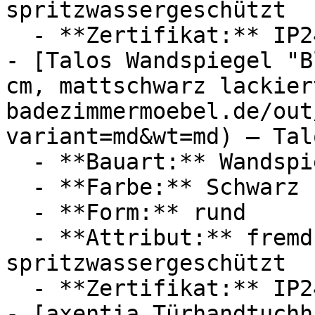
spritzwassergeschützt

  - **Zertifikat:** IP24 Schutzklasse

- [Talos Wandspiegel "B
cm, mattschwarz lackier
badezimmermoebel.de/out
variant=md&wt=md) — Talo
  - **Bauart:** Wandspiegel

  - **Farbe:** Schwarz

  - **Form:** rund

  - **Attribut:** fremdkörpergeschützt, 
spritzwassergeschützt

  - **Zertifikat:** IP24 Schutzklasse

- [axentia Türhandtuchh