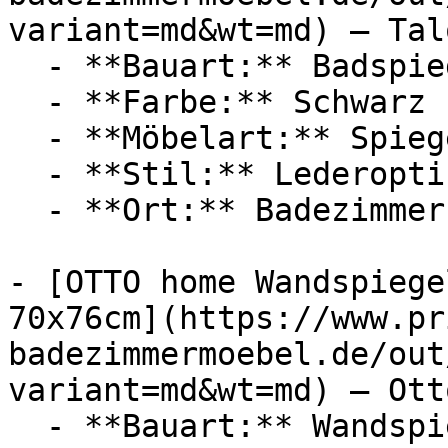
variant=md&wt=md) — Talo
  - **Bauart:** Badspiegel

  - **Farbe:** Schwarz

  - **Möbelart:** Spiegel

  - **Stil:** Lederoptik

  - **Ort:** Badezimmer

- [OTTO home Wandspiege
70x76cm](https://www.pr
badezimmermoebel.de/out
variant=md&wt=md) — Ott
  - **Bauart:** Wandspiegel
