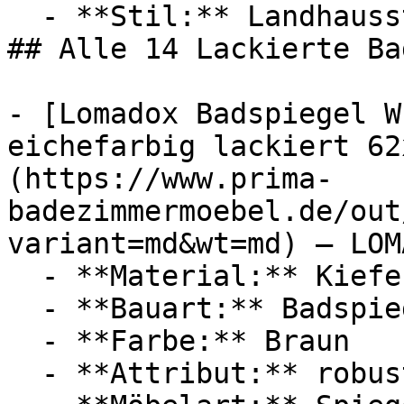
  - **Stil:** Landhausstil

## Alle 14 Lackierte Ba
- [Lomadox Badspiegel W
eichefarbig lackiert 62
(https://www.prima-
badezimmermoebel.de/out
variant=md&wt=md) — LOMA
  - **Material:** Kiefer, Massivholz

  - **Bauart:** Badspiegel

  - **Farbe:** Braun

  - **Attribut:** robust
