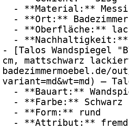
  - **Material:** Messing

  - **Ort:** Badezimmer

  - **Oberfläche:** lackiert

  - **Nachhaltigkeit:** langlebig

- [Talos Wandspiegel "B
cm, mattschwarz lackier
badezimmermoebel.de/out
variant=md&wt=md) — Talo
  - **Bauart:** Wandspiegel

  - **Farbe:** Schwarz

  - **Form:** rund

  - **Attribut:** fremdkörpergeschützt, 