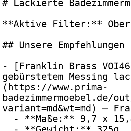
# Lackierte Badezimmermö
**Aktive Filter:** Ober
## Unsere Empfehlungen

- [Franklin Brass VOI46
gebürstetem Messing lac
(https://www.prima-
badezimmermoebel.de/out
variant=md&wt=md) — Fra
  - **Maße:** 9,7 x 15,4 x 17,6 cm

  - **Gewicht:** 325g
