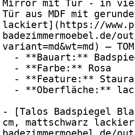
Mirror mit Tür - in vie
Tür aus MDF mit gerunde
lackiert](https://www.p
badezimmermoebel.de/out
variant=md&wt=md) — TOM
  - **Bauart:** Badspiegel

  - **Farbe:** Rosa

  - **Feature:** Stauraum

  - **Oberfläche:** lackiert

- [Talos Badspiegel Bla
cm, mattschwarz lackier
badezimmermoebel.de/out