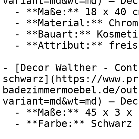
variant=md&wt=md) — Dec
  - **Maße:** 18 x 40 cm

  - **Material:** Chrom

  - **Bauart:** Kosmetikspiegel

  - **Attribut:** freistehend

- [Decor Walther - Cont
schwarz](https://www.pr
badezimmermoebel.de/out
variant=md&wt=md) — Dec
  - **Maße:** 45 x 3 x 1 cm

  - **Farbe:** Schwarz
