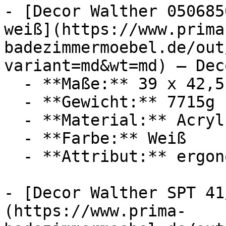
- [Decor Walther 050685
weiß](https://www.prima
badezimmermoebel.de/out
variant=md&wt=md) — Dec
  - **Maße:** 39 x 42,5 x 30 cm

  - **Gewicht:** 7715g

  - **Material:** Acryl

  - **Farbe:** Weiß

  - **Attribut:** ergonomisch

- [Decor Walther SPT 41
(https://www.prima-