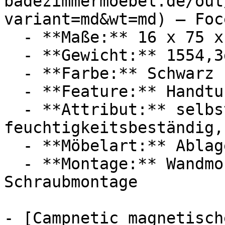
badezimmermoebel.de/out
variant=md&wt=md) — Foce
  - **Maße:** 16 x 75 x 30 cm

  - **Gewicht:** 1554,3g

  - **Farbe:** Schwarz

  - **Feature:** Handtuchhalter

  - **Attribut:** selbstklebend, verstellbar, 
feuchtigkeitsbeständig,
  - **Möbelart:** Ablage

  - **Montage:** Wandmontage, Einfache Montage, 
Schraubmontage

- [Campnetic magnetisch