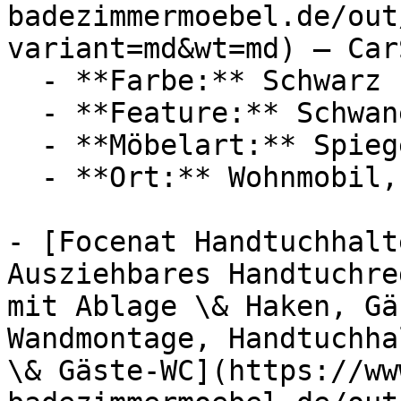
badezimmermoebel.de/out
variant=md&wt=md) — Car
  - **Farbe:** Schwarz

  - **Feature:** Schwanenhals

  - **Möbelart:** Spiegel

  - **Ort:** Wohnmobil, Garage, Atelier

- [Focenat Handtuchhalt
Ausziehbares Handtuchre
mit Ablage \& Haken, Gä
Wandmontage, Handtuchha
\& Gäste-WC](https://ww