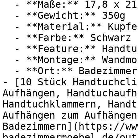
  - **Maße:** 17,8 x 21,6 x 17,8 cm

  - **Gewicht:** 350g

  - **Material:** Kupfer

  - **Farbe:** Schwarz

  - **Feature:** Handtuchhalter, Stauraum

  - **Montage:** Wandmontage

  - **Ort:** Badezimmer, Wohnmobil, Küche, Zuhause

- [10 Stück Handtuchcli
Aufhängen, Handtuchaufh
Handtuchklammern, Handt
Aufhängen zum Aufhängen
Badezimmern](https://ww
badezimmermoebel.de/out