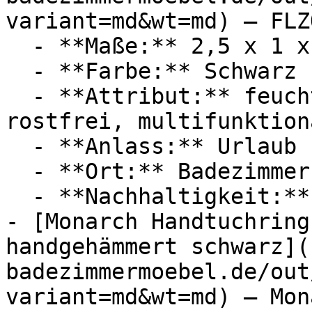
variant=md&wt=md) — FLZ
  - **Maße:** 2,5 x 1 x 13 cm

  - **Farbe:** Schwarz

  - **Attribut:** feuchtigkeitsbeständig, 
rostfrei, multifunktiona
  - **Anlass:** Urlaub

  - **Ort:** Badezimmer, Wohnmobil, Strand

  - **Nachhaltigkeit:** langlebig

- [Monarch Handtuchring
handgehämmert schwarz](
badezimmermoebel.de/out
variant=md&wt=md) — Mon