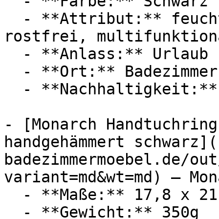
  - **Farbe:** Schwarz

  - **Attribut:** feuchtigkeitsbeständig, 
rostfrei, multifunktiona
  - **Anlass:** Urlaub

  - **Ort:** Badezimmer, Wohnmobil, Strand

  - **Nachhaltigkeit:** langlebig

- [Monarch Handtuchring
handgehämmert schwarz](
badezimmermoebel.de/out
variant=md&wt=md) — Mon
  - **Maße:** 17,8 x 21,6 x 17,8 cm

  - **Gewicht:** 350g
