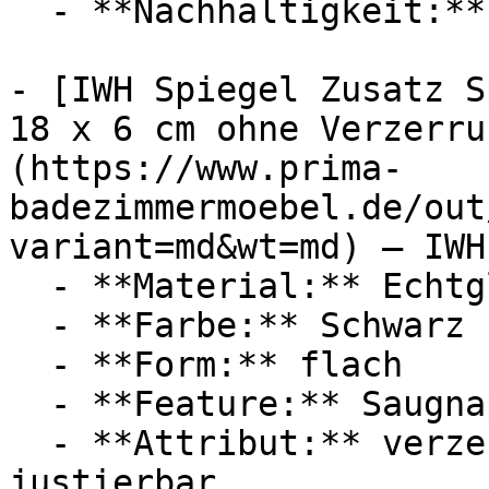
  - **Nachhaltigkeit:** langlebig

- [IWH Spiegel Zusatz S
18 x 6 cm ohne Verzerru
(https://www.prima-
badezimmermoebel.de/out
variant=md&wt=md) — IWH

  - **Material:** Echtglas

  - **Farbe:** Schwarz

  - **Form:** flach

  - **Feature:** Saugnapf

  - **Attribut:** verzerrungsfrei, einstellbar, 
justierbar
