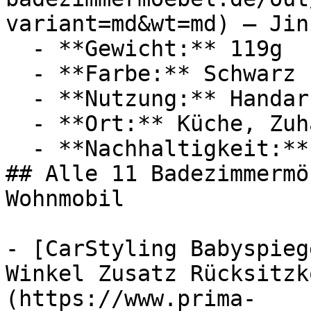
variant=md&wt=md) — Jins
  - **Gewicht:** 119g

  - **Farbe:** Schwarz

  - **Nutzung:** Handarbeiten

  - **Ort:** Küche, Zuhause, Wohnmobil

  - **Nachhaltigkeit:** langlebig

## Alle 11 Badezimmermö
Wohnmobil

- [CarStyling Babyspieg
Winkel Zusatz Rücksitzk
(https://www.prima-