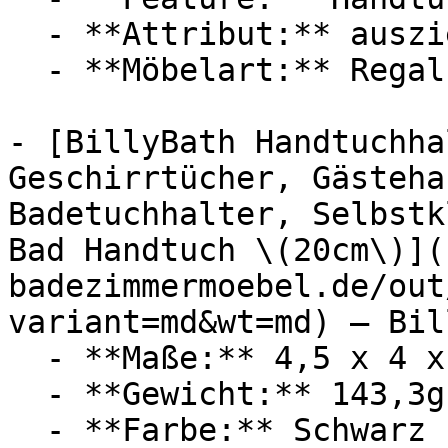
  - **Attribut:** ausziehbar, anpassbar

  - **Möbelart:** Regal, Ablage

- [BillyBath Handtuchha
Geschirrtücher, Gästeha
Badetuchhalter, Selbstk
Bad Handtuch \(20cm\)](
badezimmermoebel.de/out
variant=md&wt=md) — Bil
  - **Maße:** 4,5 x 4 x 21 cm

  - **Gewicht:** 143,3g

  - **Farbe:** Schwarz
