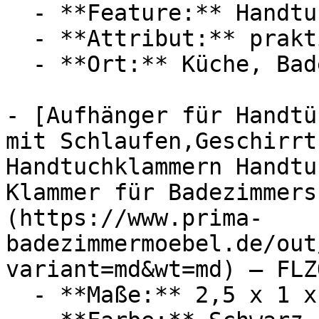
  - **Feature:** Handtuchhalter

  - **Attribut:** praktisch, vertikal, horizontal

  - **Ort:** Küche, Badezimmer, Wand, Schlafzimmer

- [Aufhänger für Handtü
mit Schlaufen,Geschirrt
Handtuchklammern Handtu
Klammer für Badezimmers
(https://www.prima-
badezimmermoebel.de/out
variant=md&wt=md) — FLZ
  - **Maße:** 2,5 x 1 x 13 cm
