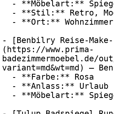
  - **Möbelart:** Spiegel

  - **Stil:** Retro, Modern

  - **Ort:** Wohnzimmer, Schlafzimmer, Zuhause

- [Benbilry Reise-Make-
(https://www.prima-
badezimmermoebel.de/out
variant=md&wt=md) — Ben
  - **Farbe:** Rosa

  - **Anlass:** Urlaub

  - **Möbelart:** Spiegel

- [Tulup Badspiegel Run