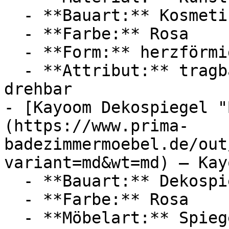
  - **Bauart:** Kosmetikspiegel, Ankleidespiegel

  - **Farbe:** Rosa

  - **Form:** herzförmig

  - **Attribut:** tragbar, abnehmbar, praktisch, 
drehbar

- [Kayoom Dekospiegel "
(https://www.prima-
badezimmermoebel.de/out
variant=md&wt=md) — Kayo
  - **Bauart:** Dekospiegel, Wandspiegel

  - **Farbe:** Rosa

  - **Möbelart:** Spiegel
