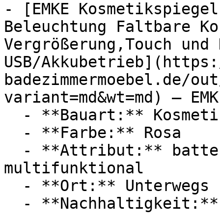
- [EMKE Kosmetikspiegel
Beleuchtung Faltbare Ko
Vergrößerung,Touch und 
USB/Akkubetrieb](https:
badezimmermoebel.de/out
variant=md&wt=md) — EMKE
  - **Bauart:** Kosmetikspiegel

  - **Farbe:** Rosa

  - **Attribut:** batteriebetrieben, 
multifunktional

  - **Ort:** Unterwegs

  - **Nachhaltigkeit:** energieeffizient
