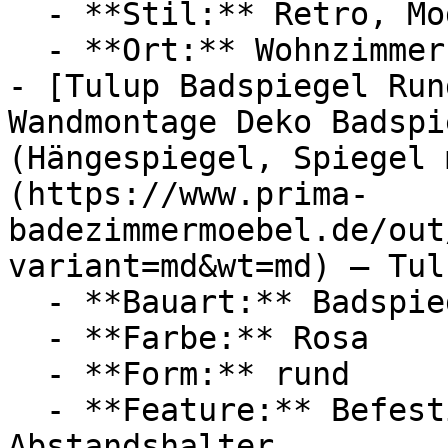
  - **Stil:** Retro, Modern

  - **Ort:** Wohnzimmer, Schlafzimmer, Zuhause

- [Tulup Badspiegel Run
Wandmontage Deko Badspi
(Hängespiegel, Spiegel 
(https://www.prima-
badezimmermoebel.de/out
variant=md&wt=md) — Tulu
  - **Bauart:** Badspiegel, Wandspiegel

  - **Farbe:** Rosa

  - **Form:** rund

  - **Feature:** Befestigungssystem, 
Abstandshalter
