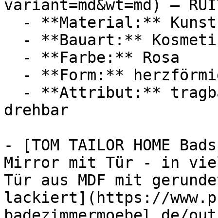
variant=md&wt=md) — RUIT
  - **Material:** Kunststoff

  - **Bauart:** Kosmetikspiegel, Ankleidespiegel

  - **Farbe:** Rosa

  - **Form:** herzförmig

  - **Attribut:** tragbar, abnehmbar, praktisch, 
drehbar

- [TOM TAILOR HOME Bads
Mirror mit Tür - in vie
Tür aus MDF mit gerunde
lackiert](https://www.p
badezimmermoebel.de/out