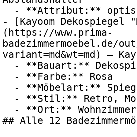
  - **Attribut:** optisch

- [Kayoom Dekospiegel "
(https://www.prima-
badezimmermoebel.de/out
variant=md&wt=md) — Kayo
  - **Bauart:** Dekospiegel, Wandspiegel

  - **Farbe:** Rosa

  - **Möbelart:** Spiegel

  - **Stil:** Retro, Modern

  - **Ort:** Wohnzimmer, Schlafzimmer, Zuhause

## Alle 12 Badezimmermö