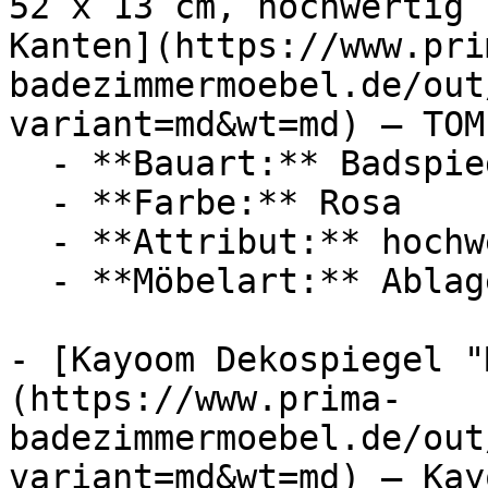
52 x 13 cm, hochwertig 
Kanten](https://www.pri
badezimmermoebel.de/out
variant=md&wt=md) — TOM
  - **Bauart:** Badspiegel

  - **Farbe:** Rosa

  - **Attribut:** hochwertig

  - **Möbelart:** Ablage

- [Kayoom Dekospiegel "
(https://www.prima-
badezimmermoebel.de/out
variant=md&wt=md) — Kayo