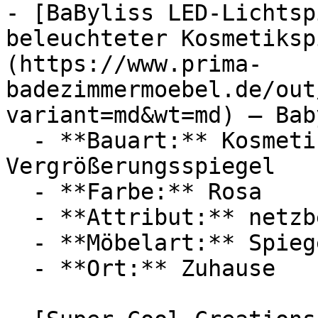
- [BaByliss LED-Lichtsp
beleuchteter Kosmetiksp
(https://www.prima-
badezimmermoebel.de/out
variant=md&wt=md) — Bab
  - **Bauart:** Kosmetikspiegel, 
Vergrößerungsspiegel

  - **Farbe:** Rosa

  - **Attribut:** netzbetrieben, magnetisch

  - **Möbelart:** Spiegel

  - **Ort:** Zuhause
