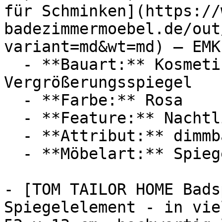
für Schminken](https://
badezimmermoebel.de/out
variant=md&wt=md) — EMKE
  - **Bauart:** Kosmetikspiegel, 
Vergrößerungsspiegel

  - **Farbe:** Rosa

  - **Feature:** Nachtlicht

  - **Attribut:** dimmbar, drehbar, vertikal

  - **Möbelart:** Spiegel

- [TOM TAILOR HOME Bads
Spiegelelement - in vie